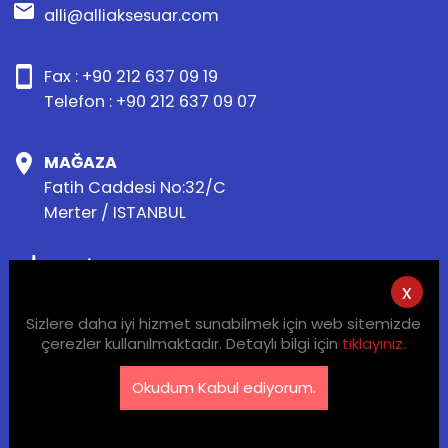
alli@alliaksesuar.com
Fax : +90 212 637 09 19
Telefon : +90 212 637 09 07
MAĞAZA
Fatih Caddesi No:32/C
Merter / ISTANBUL
FABRİKA
x
Sanayi Mahallesi Öznur Sok. No:16
Güngören / ISTANBUL
Sizlere daha iyi hizmet sunabilmek için web sitemizde
çerezler kullanılmaktadır. Detaylı bilgi için
tıklayınız.
Okudum Kabul ediyorum.
Tüm Hakları Saklıdır Alli Textile 2022
design@chillipepperdijital